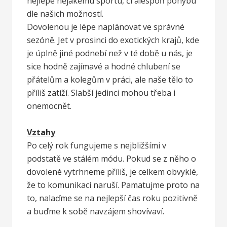
nejlépe nějakému sportu, či alespoň pohybu
dle našich možností.
Dovolenou je lépe naplánovat ve správné
sezóně. Jet v prosinci do exotických krajů, kde
je úplně jiné podnebí než v té době u nás, je
sice hodně zajímavé a hodné chlubení se
přátelům a kolegům v práci, ale naše tělo to
příliš zatíží. Slabší jedinci mohou třeba i
onemocnět.
Vztahy
Po celý rok fungujeme s nejbližšími v
podstatě ve stálém módu. Pokud se z něho o
dovolené vytrhneme příliš, je celkem obvyklé,
že to komunikaci naruší. Pamatujme proto na
to, nalaďme se na nejlepší čas roku pozitivně
a buďme k sobě navzájem shovívaví.