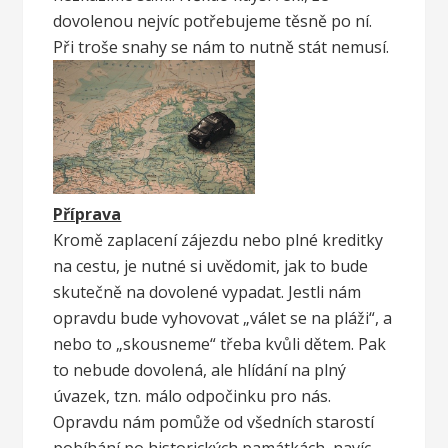
dovolenou nejvíc potřebujeme těsně po ní.
Při troše snahy se nám to nutně stát nemusí.
Příprava
Kromě zaplacení zájezdu nebo plné kreditky
na cestu, je nutné si uvědomit, jak to bude
skutečně na dovolené vypadat. Jestli nám
opravdu bude vyhovovat „válet se na pláži“, a
nebo to „skousneme“ třeba kvůli dětem. Pak
to nebude dovolená, ale hlídání na plný
úvazek, tzn. málo odpočinku pro nás.
Opravdu nám pomůže od všedních starostí
pobíhání po historických památkách, navíc