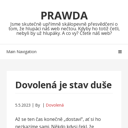
Skip
Skip
to
to
PRAWDA
navigation
content
Jsme skutečně upřímně skálopevně přesvědčeni o
tom, že hlupáci náš web nečtou. Kdyby ho totiž četli,
nebyli by už hlupáky. A co vy? Čtete náš web?
Main Navigation
Dovolená je stav duše
5.5.2023
By
Dovolená
Až se ten čas konečně „dostaví“, ať si ho
nezkazíme sami. Někdo kdysi řekl, že