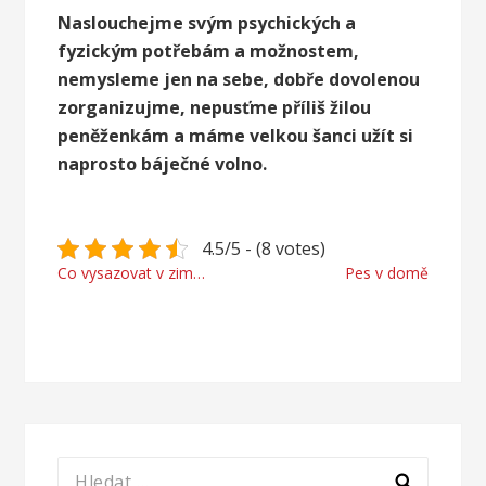
Naslouchejme svým psychických a
fyzickým potřebám a možnostem,
nemysleme jen na sebe, dobře dovolenou
zorganizujme, nepusťme příliš žilou
peněženkám a máme velkou šanci užít si
naprosto báječné volno.
4.5/5 - (8 votes)
Navigace
Co vysazovat v zimní zahradě
Pes v domě
pro
příspěvek
Vyhledávání