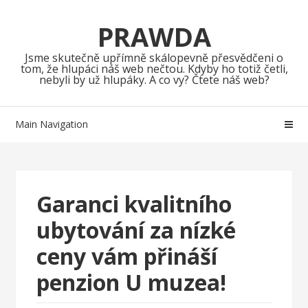
Skip
Skip
to
to
PRAWDA
navigation
content
Jsme skutečně upřímně skálopevně přesvědčeni o
tom, že hlupáci náš web nečtou. Kdyby ho totiž četli,
nebyli by už hlupáky. A co vy? Čtete náš web?
Main Navigation
Garanci kvalitního
ubytování za nízké
ceny vám přináší
penzion U muzea!