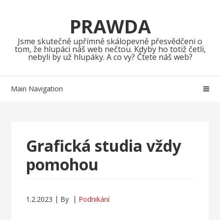
Skip
Skip
to
to
PRAWDA
navigation
content
Jsme skutečně upřímně skálopevně přesvědčeni o
tom, že hlupáci náš web nečtou. Kdyby ho totiž četli,
nebyli by už hlupáky. A co vy? Čtete náš web?
Main Navigation
Grafická studia vždy
pomohou
1.2.2023
By
Podnikání