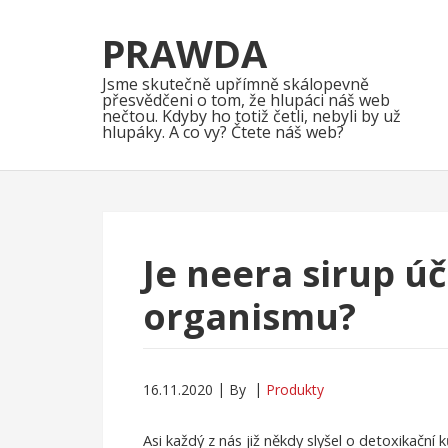
Skip
Skip
to
to
PRAWDA
navigation
content
Jsme skutečně upřímně skálopevně
přesvědčeni o tom, že hlupáci náš web
nečtou. Kdyby ho totiž četli, nebyli by už
hlupáky. A co vy? Čtete náš web?
Je neera sirup ú
organismu?
16.11.2020
By
Produkty
Asi každý z nás již někdy slyšel o detoxikační