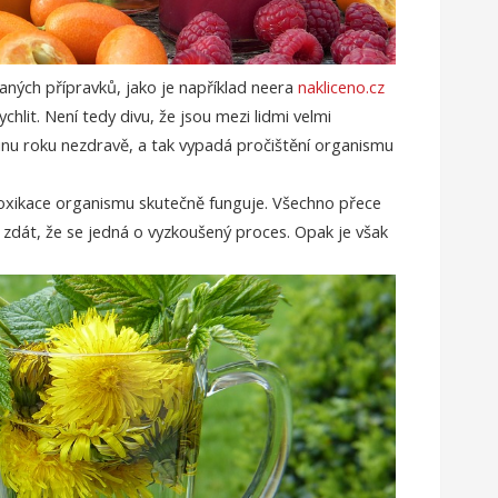
ných přípravků, jako je například neera
nakliceno.cz
chlit. Není tedy divu, že jsou mezi lidmi velmi
šinu roku nezdravě, a tak vypadá pročištění organismu
oxikace organismu skutečně funguje. Všechno přece
 zdát, že se jedná o vyzkoušený proces. Opak je však