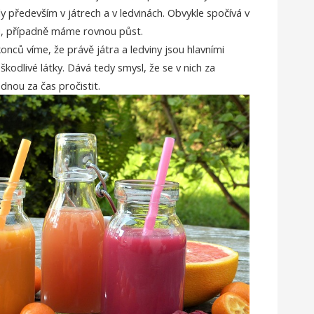
y především v játrech a v ledvinách. Obvykle spočívá v
vu, případně máme rovnou půst.
onců víme, že právě játra a ledviny jsou hlavními
 škodlivé látky. Dává tedy smysl, že se v nich za
dnou za čas pročistit.