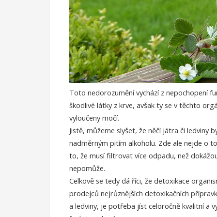
Toto nedorozumění vychází z nepochopení funkc
škodlivé látky z krve, avšak ty se v těchto org
vyloučeny močí.
Jistě, můžeme slyšet, že něčí játra či ledviny
nadměrným pitím alkoholu. Zde ale nejde o to,
to, že musí filtrovat více odpadu, než dokážo
nepomůže.
Celkově se tedy dá říci, že detoxikace organi
prodejců nejrůznějších detoxikačních přípravk
a ledviny, je potřeba jíst celoročně kvalitní a