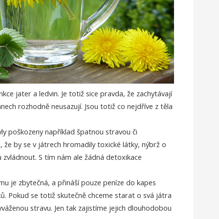
e jater a ledvin. Je totiž sice pravda, že zachytávají
ánech rozhodně neusazují. Jsou totiž co nejdříve z těla
 byly poškozeny například špatnou stravou či
 že by se v játrech hromadily toxické látky, nýbrž o
u zvládnout. S tím nám ale žádná detoxikace
smu je zbytečná, a přináší pouze peníze do kapes
ů. Pokud se totiž skutečně chceme starat o svá játra
 vyváženou stravu. Jen tak zajistíme jejich dlouhodobou