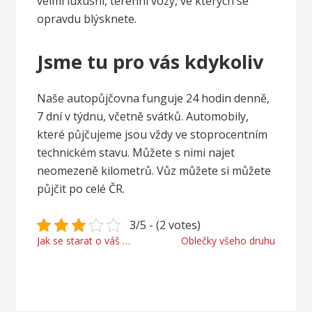
velmi luxusní, terénní vozy, ve kterých se
opravdu blýsknete.
Jsme tu pro vás kdykoliv
Naše autopůjčovna funguje 24 hodin denně,
7 dní v týdnu, včetně svátků. Automobily,
které půjčujeme jsou vždy ve stoprocentním
technickém stavu. Můžete s nimi najet
neomezeně kilometrů. Vůz můžete si můžete
půjčit po celé ČR.
3/5 - (2 votes)
Navigace
Jak se starat o váš POD?
Oblečky všeho druhu
pro
příspěvek