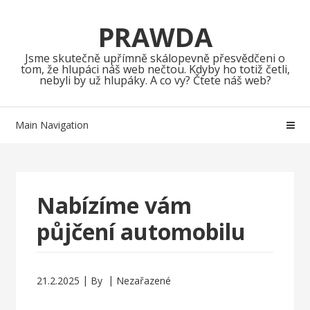
Skip
Skip
to
to
PRAWDA
navigation
content
Jsme skutečně upřímně skálopevně přesvědčeni o
tom, že hlupáci náš web nečtou. Kdyby ho totiž četli,
nebyli by už hlupáky. A co vy? Čtete náš web?
Main Navigation
Nabízíme vám
půjčení automobilu
21.2.2025
By
Nezařazené