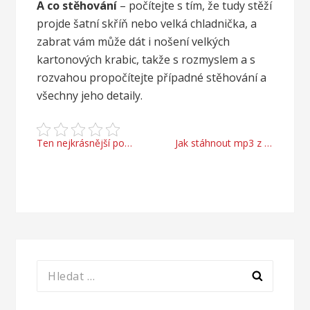
A co stěhování
– počítejte s tím, že tudy stěží
projde šatní skříň nebo velká chladnička, a
zabrat vám může dát i nošení velkých
kartonových krabic, takže s rozmyslem a s
rozvahou propočítejte případné stěhování a
všechny jeho detaily.
Navigace
Ten nejkrásnější pohled, kterého si všimne opravdu každý člověk
Jak stáhnout mp3 z YouTube online?
pro
příspěvek
Vyhledávání