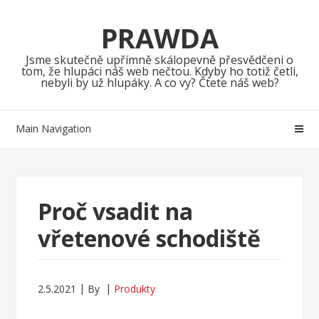
Skip
Skip
to
to
PRAWDA
navigation
content
Jsme skutečně upřímně skálopevně přesvědčeni o
tom, že hlupáci náš web nečtou. Kdyby ho totiž četli,
nebyli by už hlupáky. A co vy? Čtete náš web?
Main Navigation
Proč vsadit na
vřetenové schodiště
2.5.2021
By
Produkty