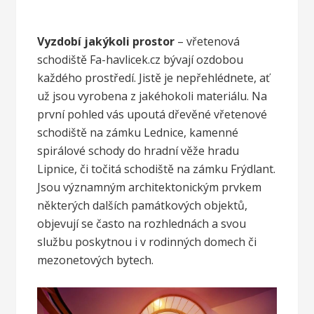
Vyzdobí jakýkoli prostor
–
vřetenová
schodiště Fa-havlicek.cz
bývají ozdobou
každého prostředí. Jistě je nepřehlédnete, ať
už jsou vyrobena z jakéhokoli materiálu. Na
první pohled vás upoutá dřevěné vřetenové
schodiště na zámku Lednice, kamenné
spirálové schody do hradní věže hradu
Lipnice, či točitá schodiště na zámku Frýdlant.
Jsou významným architektonickým prvkem
některých dalších památkových objektů,
objevují se často na rozhlednách a svou
službu poskytnou i v rodinných domech či
mezonetových bytech.