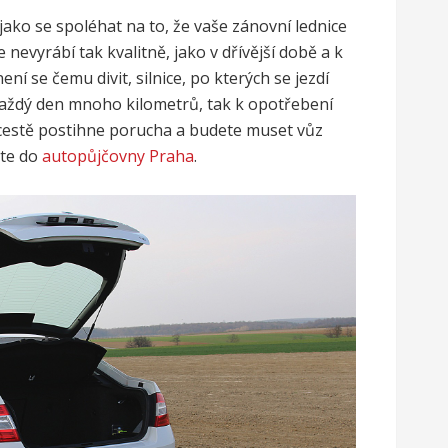
jako se spoléhat na to, že vaše zánovní lednice
e nevyrábí tak kvalitně, jako v dřívější době a k
ení se čemu divit, silnice, po kterých se jezdí
 každý den mnoho kilometrů, tak k opotřebení
a cestě postihne porucha a budete muset vůz
jte do
autopůjčovny Praha
.