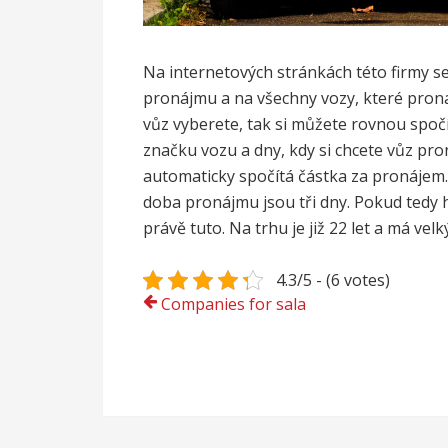
Na internetových stránkách této firmy 
pronájmu a na všechny vozy, které pronají
vůz vyberete, tak si můžete rovnou spočít
značku vozu a dny, kdy si chcete vůz pron
automaticky spočítá částka za pronájem.
doba pronájmu jsou tři dny.
Pokud tedy h
právě tuto. Na trhu je již 22 let a má vel
4.3/5 - (6 votes)
Navigace
Companies for sala
pro
příspěvek