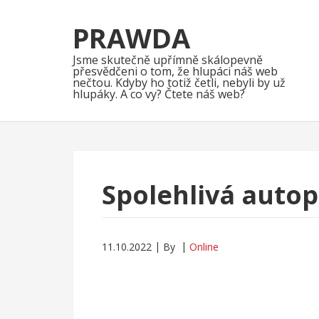
Skip
Skip
to
to
PRAWDA
navigation
content
Jsme skutečně upřímně skálopevně
přesvědčeni o tom, že hlupáci náš web
nečtou. Kdyby ho totiž četli, nebyli by už
hlupáky. A co vy? Čtete náš web?
Spolehlivá auto
11.10.2022
By
Online