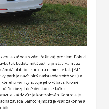
ozvou a začnou s vámi řešit váš problém. Pokud
avla, tak budete mít štěstí a přistaví vám vůz
irmám dá platební kartou a nemusíte tak ještě
ový park je navíc plný nadstandartních vozů a
a u kterého vám vyhovuje jeho výbava. Kromě
půjčit i bezplatně dětskou sedačku.
stavu a každý vůz je kontrolován. Kontrola je
 žádná závada. Samozřejmostí je však zákonné a
obilu.