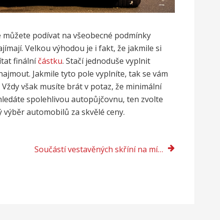
se můžete podívat na všeobecné podmínky
mají. Velkou výhodou je i fakt, že jakmile si
at finální
částku
. Stačí jednoduše vyplnit
ajmout. Jakmile tyto pole vyplníte, tak se vám
 Vždy však musíte brát v potaz, že minimální
ledáte spolehlivou autopůjčovnu, ten zvolte
ký výběr automobilů za skvělé ceny.
Součástí vestavěných skříní na míru jsou i posuvné dveře