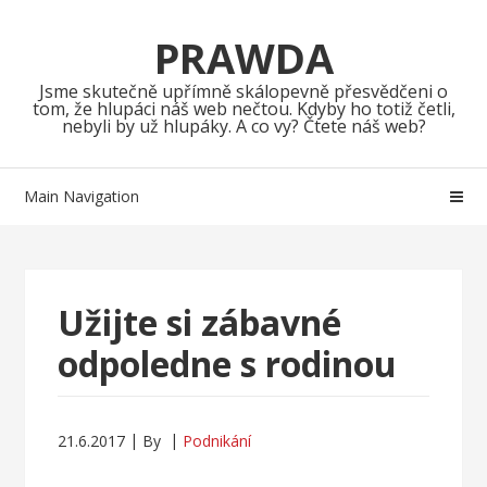
Skip
Skip
to
to
PRAWDA
navigation
content
Jsme skutečně upřímně skálopevně přesvědčeni o
tom, že hlupáci náš web nečtou. Kdyby ho totiž četli,
nebyli by už hlupáky. A co vy? Čtete náš web?
Main Navigation
Užijte si zábavné
odpoledne s rodinou
21.6.2017
By
Podnikání