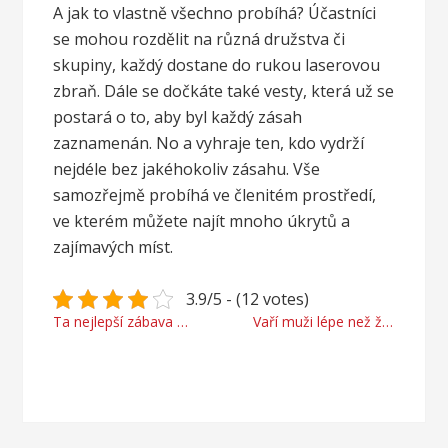
A jak to vlastně všechno probíhá? Účastníci
se mohou rozdělit na různá družstva či
skupiny, každý dostane do rukou laserovou
zbraň. Dále se dočkáte také vesty, která už se
postará o to, aby byl každý zásah
zaznamenán. No a vyhraje ten, kdo vydrží
nejdéle bez jakéhokoliv zásahu. Vše
samozřejmě probíhá ve členitém prostředí,
ve kterém můžete najít mnoho úkrytů a
zajímavých míst.
3.9/5 - (12 votes)
Navigace
Ta nejlepší zábava pro Vaše děti
Vaří muži lépe než ženy?
pro
příspěvek