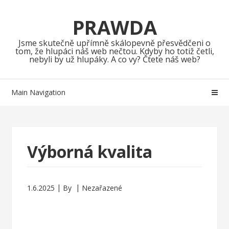
Skip
Skip
to
to
PRAWDA
navigation
content
Jsme skutečně upřímně skálopevně přesvědčeni o
tom, že hlupáci náš web nečtou. Kdyby ho totiž četli,
nebyli by už hlupáky. A co vy? Čtete náš web?
Main Navigation
Výborná kvalita
1.6.2025
By
Nezařazené