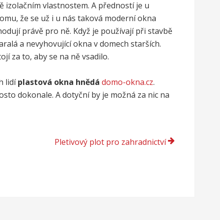
ě izolačním vlastnostem. A předností je u
tomu, že se už i u nás taková moderní okna
zhodují právě pro ně. Když je používají při stavbě
taralá a nevyhovující okna v domech starších.
ojí za to, aby se na ně vsadilo.
 lidí
plastová okna hnědá
domo-okna.cz
.
osto dokonale. A dotyční by je možná za nic na
Pletivový plot pro zahradnictví