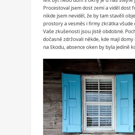
Mít byt nebo dům s okny je u nás stejně
Procestoval jsem dost zemí a viděl dost fo
nikde jsem neviděl, že by tam stavěli obj
prostory a vesměs i firmy zkrátka všude o
Vaše zkušenosti jsou jistě obdobné. Poch
dočasně zdržovali někde, kde mají domy 
na škodu, absence oken by byla jedině k