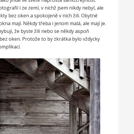
 jako jinde ve světě naprostá samozřejmost.
tografií i ze zemí, v nichž jsem nikdy nebyl, ale
ekty bez oken a spokojeně v nich žili. Obytné
kna mají. Někdy třeba i jenom malá, ale mají je.
ybuji, že byste žili nebo se někdy aspoň
bez oken. Protože to by zkrátka bylo vždycky
omplikací.