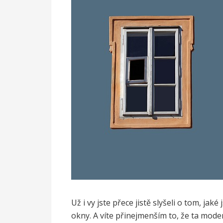
Už i vy jste přece jistě slyšeli o tom, j
okny. A víte přinejmenším to, že ta moder