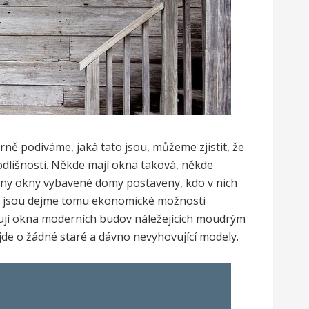
ně podíváme, jaká tato jsou, můžeme zjistit, že
odlišnosti. Někde mají okna taková, někde
y ony okny vybavené domy postaveny, kdo v nich
jaké jsou dejme tomu ekonomické možnosti
čují okna moderních budov náležejících moudrým
jde o žádné staré a dávno nevyhovující modely.