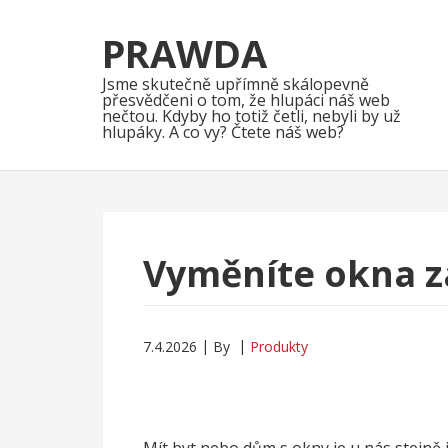
Skip
Skip
to
to
PRAWDA
navigation
content
Jsme skutečně upřímně skálopevně
přesvědčeni o tom, že hlupáci náš web
nečtou. Kdyby ho totiž četli, nebyli by už
hlupáky. A co vy? Čtete náš web?
Vyměníte okna za
7.4.2026
By
Produkty