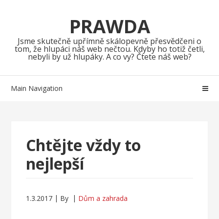
Skip
Skip
to
to
PRAWDA
navigation
content
Jsme skutečně upřímně skálopevně přesvědčeni o
tom, že hlupáci náš web nečtou. Kdyby ho totiž četli,
nebyli by už hlupáky. A co vy? Čtete náš web?
Main Navigation
Chtějte vždy to
nejlepší
1.3.2017
By
Dům a zahrada