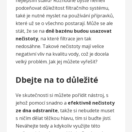
nejlepším stavu? Rozhodně byste neměli
podceňovat důležitost filtračního systému,
také je nutné myslet na používání přípravků,
které už se o všechno postarají. Může se ale
stát, že se na
dně bazénu budou usazovat
nečistoty
, na které filtrace jen tak
nedosáhne. Takové nečistoty mají velice
negativní vliv na kvalitu vody, což je docela
velký problém. Jak jej můžete vyřešit?
Dbejte na to důležité
Ve skutečnosti si můžete pořídit nástroj, s
jehož pomocí snadno a
efektivně nečistoty
ze dna odstraníte
, takže si nebudete muset
s ničím dělat těžkou hlavu, tím si buďte jistí.
Neváhejte tedy a kdykoliv využijte této