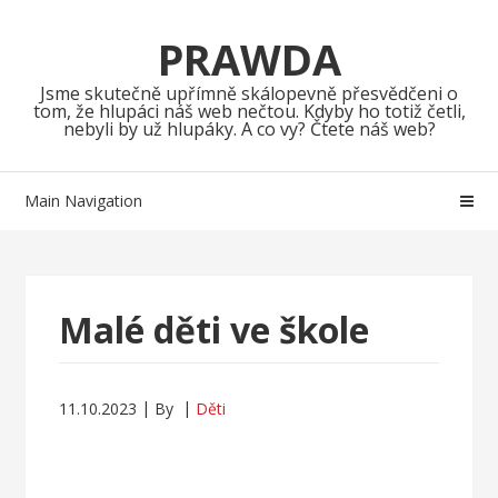
Skip
Skip
to
to
PRAWDA
navigation
content
Jsme skutečně upřímně skálopevně přesvědčeni o
tom, že hlupáci náš web nečtou. Kdyby ho totiž četli,
nebyli by už hlupáky. A co vy? Čtete náš web?
Main Navigation
Malé děti ve škole
11.10.2023
By
Děti