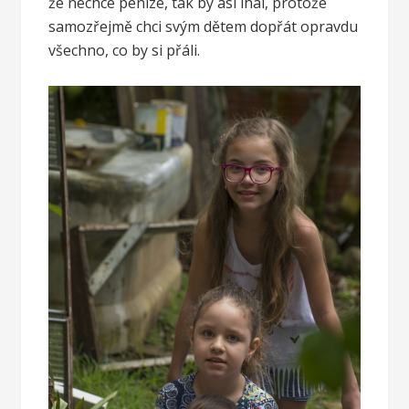
že nechce peníze, tak by asi lhal, protože
samozřejmě chci svým dětem dopřát opravdu
všechno, co by si přáli.