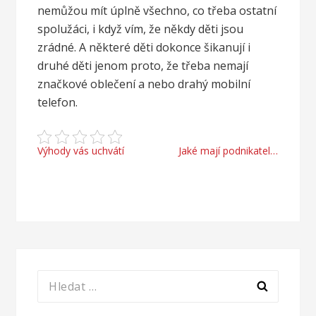
nemůžou mít úplně všechno, co třeba ostatní
spolužáci, i když vím, že někdy děti jsou
zrádné. A některé děti dokonce šikanují i
druhé děti jenom proto, že třeba nemají
značkové oblečení a nebo drahý mobilní
telefon.
Navigace
Výhody vás uchvátí
Jaké mají podnikatelé účetnictví
pro
příspěvek
Vyhledávání