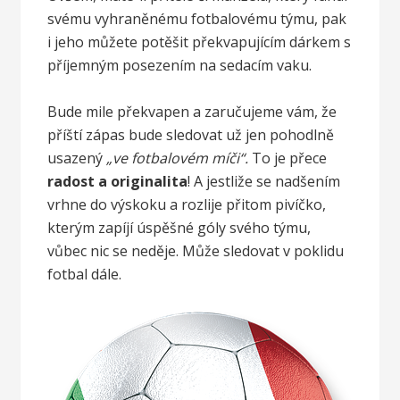
svému vyhraněnému fotbalovému týmu, pak
i jeho můžete potěšit překvapujícím dárkem s
příjemným posezením na sedacím vaku.
Bude mile překvapen a zaručujeme vám, že
příští zápas bude sledovat už jen pohodlně
usazený
„ve fotbalovém míči“.
To je přece
radost a originalita
! A jestliže se nadšením
vrhne do výskoku a rozlije přitom pivíčko,
kterým zapíjí úspěšné góly svého týmu,
vůbec nic se neděje. Může sledovat v poklidu
fotbal dále.