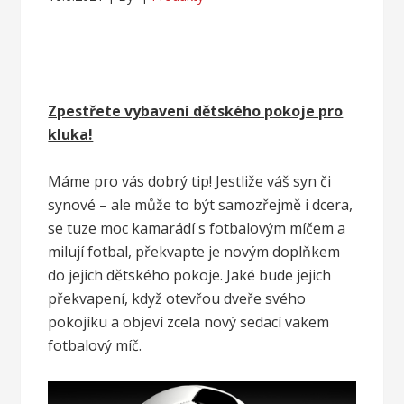
Zpestřete vybavení dětského pokoje pro
kluka!
Máme pro vás dobrý tip! Jestliže váš syn či
synové – ale může to být samozřejmě i dcera,
se tuze moc kamarádí s fotbalovým míčem a
milují fotbal, překvapte je novým doplňkem
do jejich dětského pokoje. Jaké bude jejich
překvapení, když otevřou dveře svého
pokojíku a objeví zcela nový
sedací vakem
fotbalový míč
.