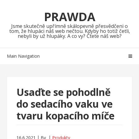
Skip
Skip
to
to
PRAWDA
navigation
content
Jsme skutečně upřímně skálopevně přesvědčeni o
tom, že hlupáci náš web nečtou. Kdyby ho totiž četli,
nebyli by už hlupáky. A co vy? Čtete náš web?
Main Navigation
Usaďte se pohodlně
do sedacího vaku ve
tvaru kopacího míče
16.6.2021
By
Produkty