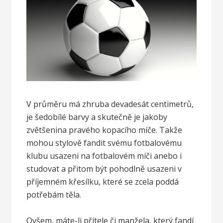
V průměru má zhruba devadesát centimetrů,
je šedobílé barvy a skutečně je jakoby
zvětšenina pravého kopacího míče. Takže
mohou stylově fandit svému fotbalovému
klubu usazeni na fotbalovém míči anebo i
studovat a přitom být pohodlně usazeni v
příjemném křesílku, které se zcela poddá
potřebám těla.
Ovšem, máte-li přítele či manžela, který fandí