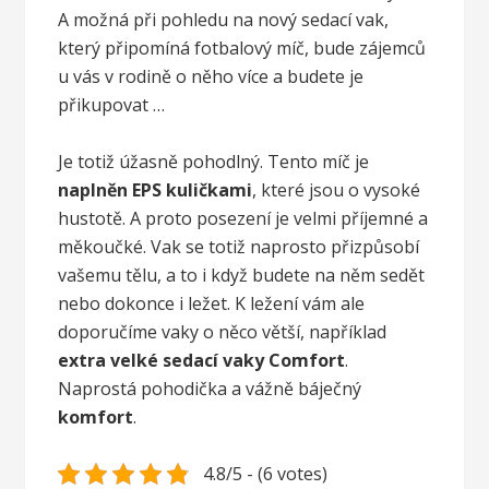
A možná při pohledu na nový sedací vak,
který připomíná fotbalový míč, bude zájemců
u vás v rodině o něho více a budete je
přikupovat …
Je totiž úžasně pohodlný. Tento míč je
naplněn EPS kuličkami
, které jsou o vysoké
hustotě. A proto posezení je velmi příjemné a
měkoučké. Vak se totiž naprosto přizpůsobí
vašemu tělu, a to i když budete na něm sedět
nebo dokonce i ležet. K ležení vám ale
doporučíme vaky o něco větší, například
extra velké sedací vaky Comfort
.
Naprostá pohodička a vážně báječný
komfort
.
4.8/5 - (6 votes)