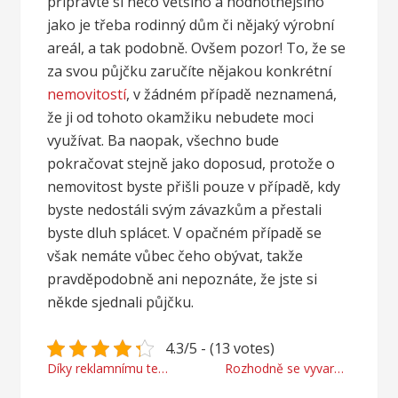
připravte si něco většího a hodnotnějšího
jako je třeba rodinný dům či nějaký výrobní
areál, a tak podobně. Ovšem pozor! To, že se
za svou půjčku zaručíte nějakou konkrétní
nemovitostí
, v žádném případě neznamená,
že ji od tohoto okamžiku nebudete moci
využívat. Ba naopak, všechno bude
pokračovat stejně jako doposud, protože o
nemovitost byste přišli pouze v případě, kdy
byste nedostáli svým závazkům a přestali
byste dluh splácet. V opačném případě se
však nemáte vůbec čeho obývat, takže
pravděpodobně ani nepoznáte, že jste si
někde sjednali půjčku.
4.3/5 - (13 votes)
Navigace
Díky reklamnímu textilu bude jasné, s čím se ztotožňujete
Rozhodně se vyvarujte hladovění