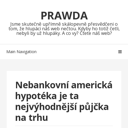
Skip
Skip
to
to
PRAWDA
navigation
content
Jsme skutečně upřímně skálopevně přesvědčeni o
tom, že hlupáci náš web nečtou. Kdyby ho totiž četli,
nebyli by už hlupáky. A co vy? Čtete náš web?
Main Navigation
Nebankovní americká
hypotéka je ta
nejvýhodnější půjčka
na trhu