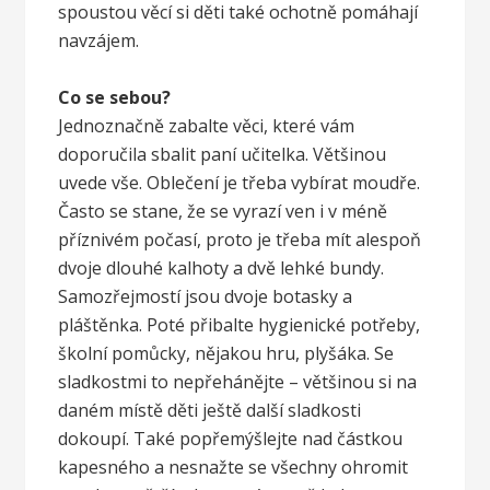
spoustou věcí si děti také ochotně pomáhají
navzájem.
Co se sebou?
Jednoznačně zabalte věci, které vám
doporučila sbalit paní učitelka. Většinou
uvede vše. Oblečení je třeba vybírat moudře.
Často se stane, že se vyrazí ven i v méně
příznivém počasí, proto je třeba mít alespoň
dvoje dlouhé kalhoty a dvě lehké bundy.
Samozřejmostí jsou dvoje botasky a
pláštěnka. Poté přibalte hygienické potřeby,
školní pomůcky, nějakou hru, plyšáka. Se
sladkostmi to nepřehánějte – většinou si na
daném místě děti ještě další sladkosti
dokoupí. Také popřemýšlejte nad částkou
kapesného a nesnažte se všechny ohromit