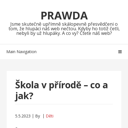
Skip
Skip
to
to
PRAWDA
navigation
content
Jsme skutečně upřímně skálopevně přesvědčeni o
tom, že hlupáci náš web nečtou. Kdyby ho totiž četli,
nebyli by už hlupáky. A co vy? Čtete náš web?
Main Navigation
Škola v přírodě – co a
jak?
5.5.2023
By
Děti