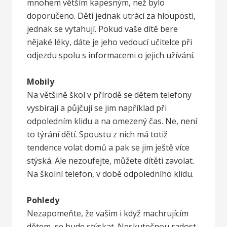
mnohem větším kapesným, než bylo
doporučeno. Děti jednak utrácí za hlouposti,
jednak se vytahují. Pokud vaše dítě bere
nějaké léky, dáte je jeho vedoucí učitelce při
odjezdu spolu s informacemi o jejich užívání.
Mobily
Na většině škol v přírodě se dětem telefony
vysbírají a půjčují se jim například při
odpoledním klidu a na omezený čas. Ne, není
to týrání dětí. Spoustu z nich má totiž
tendence volat domů a pak se jim ještě více
stýská. Ale nezoufejte, můžete dítěti zavolat.
Na školní telefon, v době odpoledního klidu.
Pohledy
Nezapomeňte, že vašim i když machrujícím
dětem, se bude stýskat. Neskutečnou radost