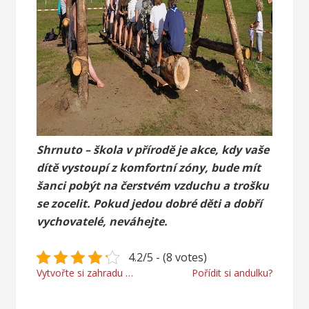
Shrnuto – škola v přírodě je akce, kdy vaše
dítě vystoupí z komfortní zóny, bude mít
šanci pobýt na čerstvém vzduchu a trošku
se zocelit. Pokud jedou dobré děti a dobří
vychovatelé, neváhejte.
4.2/5 - (8 votes)
Navigace
Vytvořte si zahradu podle svých představ
Pořídit si andulku?
pro