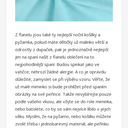
Z flanelu jsou také ty nejlepší noční košilky a
pyžamka, pokud máte dětičky už malinko větší a
odrostly z dupaček, pak je jednoznačně nejlepší
jim na spaní našít z flanelu oblečení na to
nejpohodlnější spaní. Budou spinkat jako ve
vatičce, nehrozí žádné alergie. A co je opravdu
důležité, zamyslet se při výběru vzoru. Věřte, že
už malé miminko si bude prohlížet před spaním
obrázky na své peřince. Takže nevybírejte pouze
podle vašeho vkusu, ale vžijte se do role miminka,
nebo batolete, co by se vám nejvíce líbilo v jejich
věku. Myslím, že na pyžamo, nebo košilku můžete
zvolit třeba i jednobarevný materiál, ale peřinku