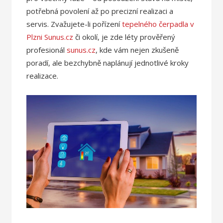
potřebná povolení až po precizní realizaci a
servis. Zvažujete-li pořízení
tepelného čerpadla v
Plzni Sunus.cz
či okolí, je zde léty prověřený
profesionál
sunus.cz
, kde vám nejen zkušeně
poradí, ale bezchybně naplánují jednotlivé kroky
realizace.