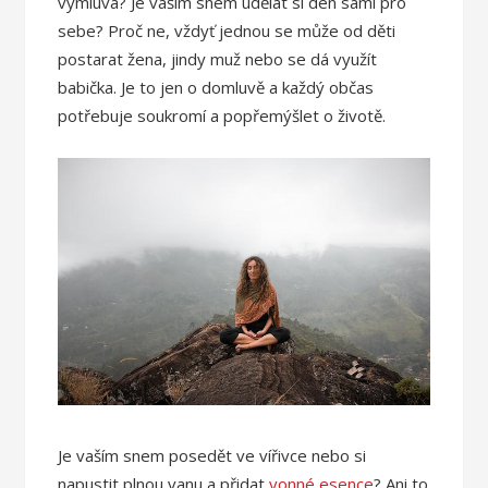
výmluva?
Je vaším snem udělat si den sami pro
sebe? Proč ne, vždyť jednou se může od děti
postarat žena, jindy muž nebo se dá využít
babička. Je to jen o domluvě a každý občas
potřebuje soukromí a popřemýšlet o životě.
Je vaším snem posedět ve vířivce nebo si
napustit plnou vanu a přidat
vonné esence
? Ani to