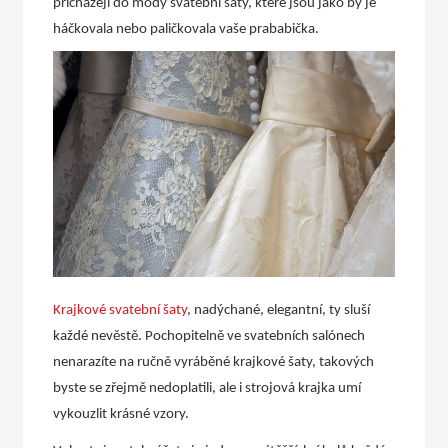
přicházejí do módy svatební šaty, které jsou jako by je
háčkovala nebo paličkovala vaše prababička.
Krajkové svatební šaty
, nadýchané, elegantní, ty sluší
každé nevěstě. Pochopitelně ve svatebních salónech
nenarazíte na ručně vyráběné krajkové šaty, takových
byste se zřejmě nedoplatili, ale i strojová krajka umí
vykouzlit krásné vzory.