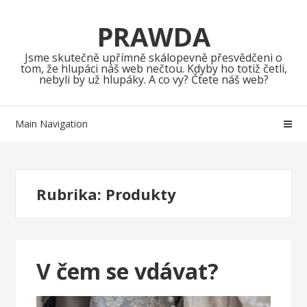
Skip
Skip
to
to
PRAWDA
navigation
content
Jsme skutečně upřímně skálopevně přesvědčeni o
tom, že hlupáci náš web nečtou. Kdyby ho totiž četli,
nebyli by už hlupáky. A co vy? Čtete náš web?
Main Navigation
Rubrika:
Produkty
V čem se vdávat?