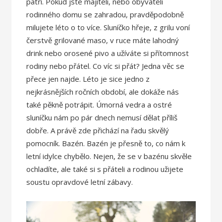
patří. Pokud jste majiteli, nebo obyvateli
rodinného domu se zahradou, pravděpodobně
milujete léto o to více. Sluníčko hřeje, z grilu voní
čerstvě grilované maso, v ruce máte lahodný
drink nebo orosené pivo a užíváte si přítomnost
rodiny nebo přátel. Co víc si přát? Jedna věc se
přece jen najde. Léto je sice jedno z
nejkrásnějších ročních období, ale dokáže nás
také pěkně potrápit. Úmorná vedra a ostré
sluníčku nám po pár dnech nemusí dělat příliš
dobře. A právě zde přichází na řadu skvělý
pomocník. Bazén. Bazén je přesně to, co nám k
letní idylce chybělo. Nejen, že se v bazénu skvěle
ochladíte, ale také si s přáteli a rodinou užijete
soustu opravdové letní zábavy.