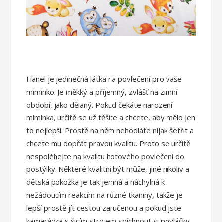
Flanel je jedinečná látka na povlečení pro vaše
miminko. Je měkký a příjemný, zvlášť na zimní
období, jako dělaný. Pokud čekáte narození
miminka, určitě se už těšíte a chcete, aby mělo jen
to nejlepší. Prostě na něm nehodláte nijak šetřit a
chcete mu dopřát pravou kvalitu.
Proto se určitě
nespoléhejte na kvalitu hotového povlečení do
postýlky. Některé kvalitní být může, jiné nikoliv a
dětská pokožka je tak jemná a náchylná k
nežádoucím reakcím na různé tkaniny, takže je
lepší prostě jít cestou zaručenou a pokud jste
kamarádka s šicím strojem spíchnout si povláčky