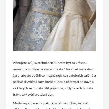
Plánujete svůj svatební den? Chcete být za krásnou
nevěstu a mít krásné svatební šaty? Tak snad máte dost
času, abyste oběhli co možná nejvíce svatebních salónů a
pečlivě si vybírali šaty, které budou slušet vaší postavě a
ve kterých se budete cítit příjemně, vždyť v nich budete
trávit celý svůj svatební den.
Móda se po časech opakuje, a tak není divu, že opět