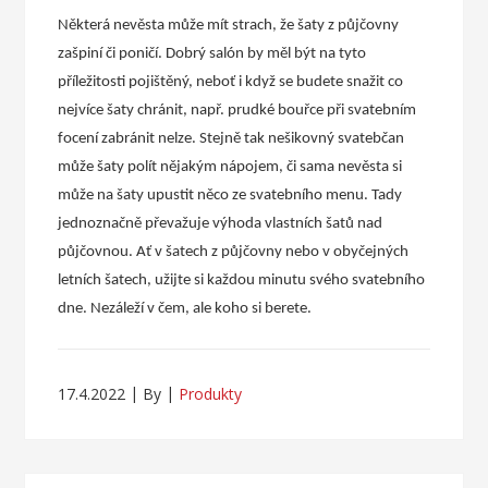
Některá nevěsta může mít strach, že šaty z půjčovny
zašpiní či poničí. Dobrý salón by měl být na tyto
příležitosti pojištěný, neboť i když se budete snažit co
nejvíce šaty chránit, např. prudké bouřce při svatebním
focení zabránit nelze. Stejně tak nešikovný svatebčan
může šaty polít nějakým nápojem, či sama nevěsta si
může na šaty upustit něco ze svatebního menu. Tady
jednoznačně převažuje výhoda vlastních šatů nad
půjčovnou.
Ať v šatech z půjčovny nebo v obyčejných
letních šatech, užijte si každou minutu svého svatebního
dne. Nezáleží v čem, ale koho si berete.
17.4.2022
By
Produkty