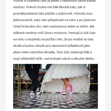
Vybrat si svatební šaty je jeden z nejtěžších úkolů každé
nevěsty. Pokud chcete mít bílé dlouhé šaty, tak si
pravděpodobně šaty půjčíte v půjčovně. Výhody jsou
jednoznačné, šaty vám přizpůsobí na míru a po jednom,
i když krásném dni, vám nezůstanou ležet ve skříni. Ale
některé nevěsty volí i jinou možnost. Nechají si ušít šaty
na míru a dopředu se počítá s tím, že po svatbě se šaty
zkrátí a budou sloužit pro slavnostní příležitosti jako
plesy nebo návštěva divadla. Tyto šaty nebývají bílé a
mají střídmější střih, než bohaté sukně a dlouhé vlečky.