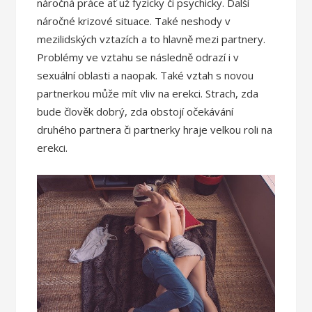
náročná práce ať už fyzicky či psychicky. Další
náročné krizové situace. Také neshody v
mezilidských vztazích a to hlavně mezi partnery.
Problémy ve vztahu se následně odrazí i v
sexuální oblasti a naopak. Také vztah s novou
partnerkou může mít vliv na erekci. Strach, zda
bude člověk dobrý, zda obstojí očekávání
druhého partnera či partnerky hraje velkou roli na
erekci.